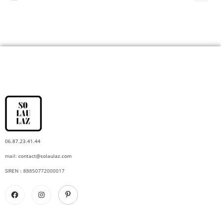
06.87.23.41.44
mail:
contact@solaulaz.com
SIREN : 88850772000017