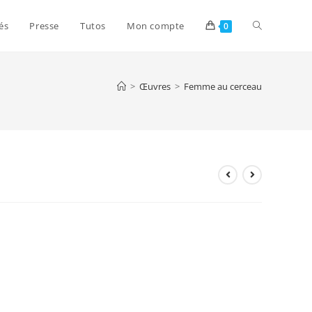
és
Presse
Tutos
Mon compte
0
>
Œuvres
>
Femme au cerceau