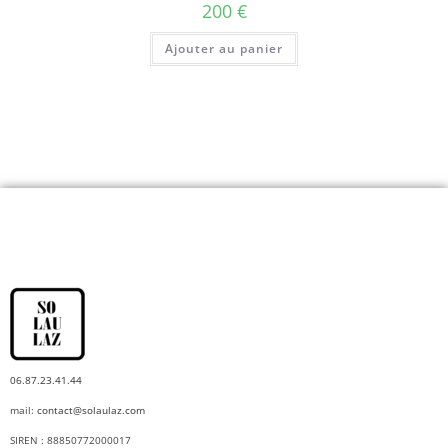
200
€
Ajouter au panier
06.87.23.41.44
mail:
contact@solaulaz.com
SIREN : 88850772000017