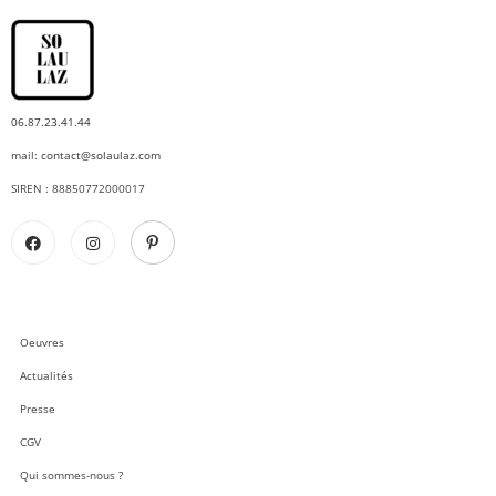
06.87.23.41.44
mail:
contact@solaulaz.com
SIREN : 88850772000017
Oeuvres
Actualités
Presse
CGV
Qui sommes-nous ?