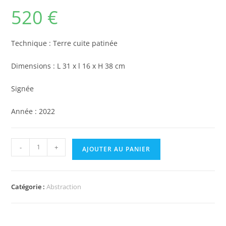
520
€
Technique : Terre cuite patinée
Dimensions : L 31 x l 16 x H 38 cm
Signée
Année : 2022
-
+
AJOUTER AU PANIER
Catégorie :
Abstraction