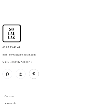
06.87.23.41.44
mail:
contact@solaulaz.com
SIREN : 88850772000017
Oeuvres
Actualités