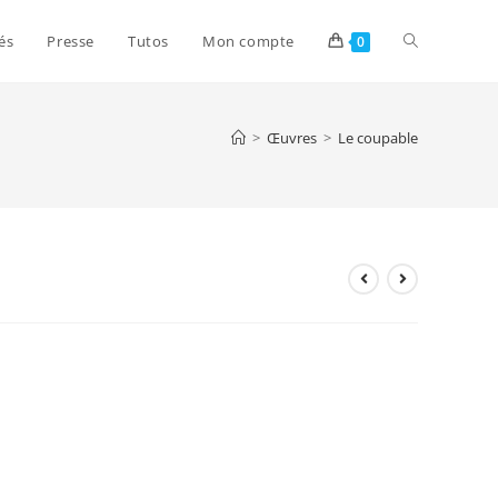
és
Presse
Tutos
Mon compte
0
>
Œuvres
>
Le coupable