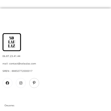
06.87.23.41.44
mail:
contact@solaulaz.com
SIREN : 88850772000017
Oeuvres