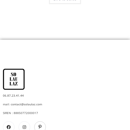
06.87.23.41.44
mail:
contact@solaulaz.com
SIREN : 88850772000017